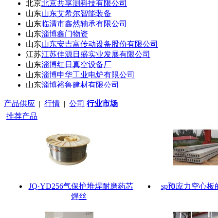
北京
北京共享测科技有限公司
山东
山东艾希尔智能装备
山东
临清市鑫然轴承有限公司
山东
淄博鑫门物资
山东
山东安吉富传动设备股份有限公司
江苏
江苏佳源日盛实业发展有限公司
山东
淄博红日真空设备厂
山东
淄博申华工业电炉有限公司
山东
淄博裕鲁建材有限公司
山东
山东祥东新材料科技有限公司
产品供应
|
行情
|
公司
行业市场
山东
方山县联创百货店
山东
山东振远合金科技有限公司
推荐产品
北京
北京易盛泰和科技有限公司
山东
淄博鑫科环保设备有限公司
上海
辉科展览公司
重庆
重庆科冠涂料有限公司
山东
山东赛斯特冷冻系统有限公司
河北
清河县点固焊接材料有限公司
JQ·YD256气保护堆焊耐磨药芯
sp预应力空心板
北京
红警之家科技有限公司
焊丝