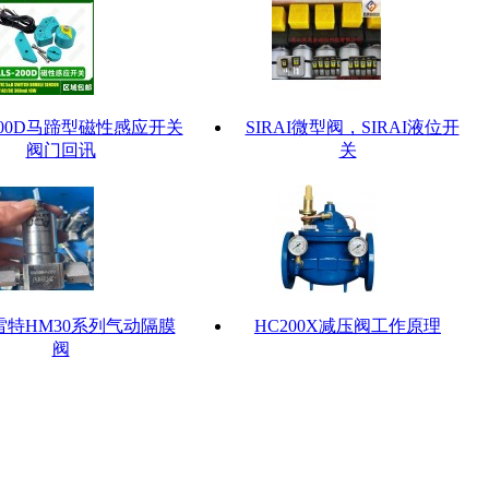
-200D马蹄型磁性感应开关
SIRAI微型阀，SIRAI液位开
阀门回讯
关
雷特HM30系列气动隔膜
HC200X减压阀工作原理
阀