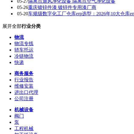
05-27
隔离点通风净化设备 隔离点空气净化设备
05-26
重庆镀锌件漆 镀锌件专用漆厂商
05-20
车规级数字化工厂仓库erp选型：2026年10大仓库er
展开全部
行业分类
物流
物流专线
轿车托运
冷链物流
快递
商务服务
行业报告
维修安装
进出口代理
公司注册
机械设备
阀门
泵
工程机械