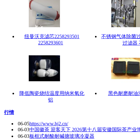
纽曼沃克滤芯2258293501
不锈钢气体除菌过
2258293601
过滤器 
降低陶瓷烧结温度用纳米氧化
黑色耐磨耐油
铝
行情
06-05
https://www.hj2.cn/
06-03
中国徽茶 迎客天下 2026第十八届安徽国际茶产业
06-03
板框式耐酸耐碱搪玻璃冷凝器