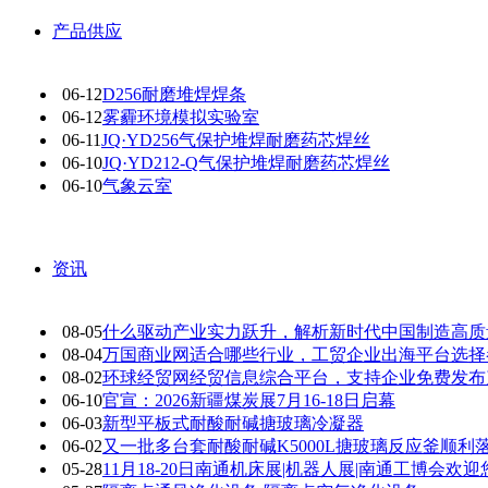
产品供应
06-12
D256耐磨堆焊焊条
06-12
雾霾环境模拟实验室
06-11
JQ·YD256气保护堆焊耐磨药芯焊丝
06-10
JQ·YD212-Q气保护堆焊耐磨药芯焊丝
06-10
气象云室
资讯
08-05
什么驱动产业实力跃升，解析新时代中国制造高质
08-04
万国商业网适合哪些行业，工贸企业出海平台选择
08-02
环球经贸网经贸信息综合平台，支持企业免费发布
06-10
官宣：2026新疆煤炭展7月16-18日启幕
06-03
新型平板式耐酸耐碱搪玻璃冷凝器
06-02
又一批多台套耐酸耐碱K5000L搪玻璃反应釜顺利
05-28
11月18-20日南通机床展|机器人展|南通工博会欢迎