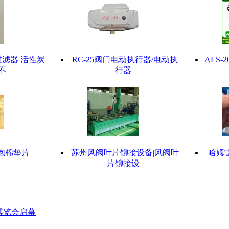
滤器 活性炭
RC-25阀门电动执行器/电动执
ALS
不
行器
泡棉垫片
苏州风阀叶片铆接设备|风阀叶
哈姆
片铆接设
博览会启幕